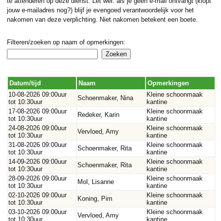
te attenderen op deze dienst. Let wel: als je geen e-mail ontvangt (klopt
jouw e-mailadres nog?) blijf je evengoed verantwoordelijk voor het
nakomen van deze verplichting. Niet nakomen betekent een boete.
Filteren/zoeken op naam of opmerkingen:
Datum/tijd
Naam
Opmerkingen
10-08-2026 09:00uur
Kleine schoonmaak
Schoenmaker, Nina
tot 10:30uur
kantine
17-08-2026 09:00uur
Kleine schoonmaak
Redeker, Karin
tot 10:30uur
kantine
24-08-2026 09:00uur
Kleine schoonmaak
Vervloed, Amy
tot 10:30uur
kantine
31-08-2026 09:00uur
Kleine schoonmaak
Schoenmaker, Rita
tot 10:30uur
kantine
14-09-2026 09:00uur
Kleine schoonmaak
Schoenmaker, Rita
tot 10:30uur
kantine
28-09-2026 09:00uur
Kleine schoonmaak
Mol, Lisanne
tot 10:30uur
kantine
02-10-2026 09:00uur
Kleine schoonmaak
Koning, Pim
tot 10:30uur
kantine
03-10-2026 09:00uur
Kleine schoonmaak
Vervloed, Amy
tot 10:30uur
kantine